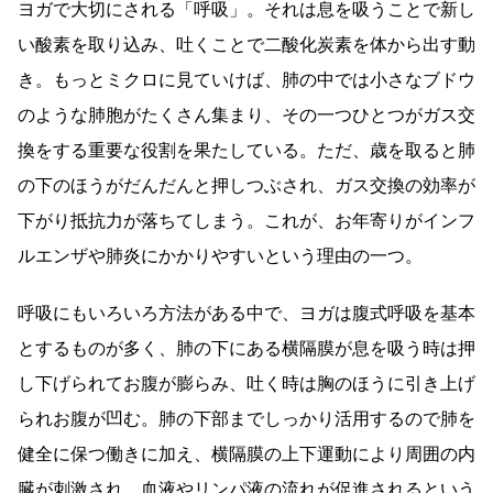
ヨガで大切にされる「呼吸」。それは息を吸うことで新し
い酸素を取り込み、吐くことで二酸化炭素を体から出す動
き。もっとミクロに見ていけば、肺の中では小さなブドウ
のような肺胞がたくさん集まり、その一つひとつがガス交
換をする重要な役割を果たしている。ただ、歳を取ると肺
の下のほうがだんだんと押しつぶされ、ガス交換の効率が
下がり抵抗力が落ちてしまう。これが、お年寄りがインフ
ルエンザや肺炎にかかりやすいという理由の一つ。
呼吸にもいろいろ方法がある中で、ヨガは腹式呼吸を基本
とするものが多く、肺の下にある横隔膜が息を吸う時は押
し下げられてお腹が膨らみ、吐く時は胸のほうに引き上げ
られお腹が凹む。肺の下部までしっかり活用するので肺を
健全に保つ働きに加え、横隔膜の上下運動により周囲の内
臓が刺激され、血液やリンパ液の流れが促進されるという