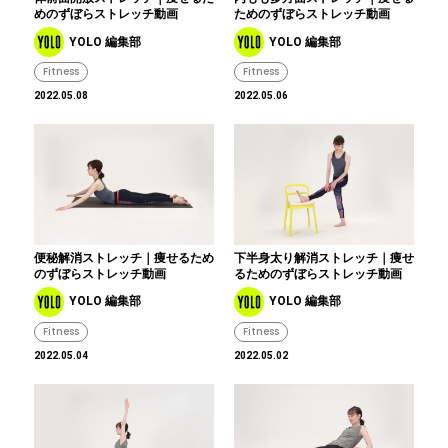
めのずぼらストレッチ動画
ためのずぼらストレッチ動画
YOLO 編集部
YOLO 編集部
Fitness
Fitness
2022.05.08
2022.05.06
便秘解消ストレッチ｜痩せるため
下半身太り解消ストレッチ｜痩せ
のずぼらストレッチ動画
るためのずぼらストレッチ動画
YOLO 編集部
YOLO 編集部
Fitness
Fitness
2022.05.04
2022.05.02