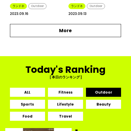
ランドネ
Outdoor
ランドネ
Outdoor
2023.09.16
2023.09.13
More
Today's Ranking
[ 本日のランキング ]
ALL
Fitness
Outdoor
Sports
Lifestyle
Beauty
Food
Travel