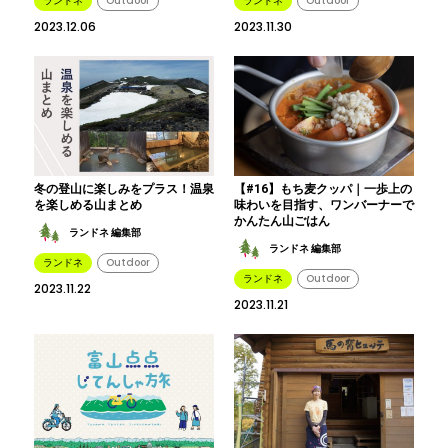
ランドネ
Outdoor
ランドネ
Outdoor
2023.12.06
2023.11.30
冬の登山に楽しみをプラス！温泉
【#16】もち麦クッパ｜一歩上の
を楽しめる山まとめ
味わいを目指す、ワンバーナーで
かんたん山ごはん
ランドネ 編集部
ランドネ 編集部
ランドネ
Outdoor
ランドネ
Outdoor
2023.11.22
2023.11.21