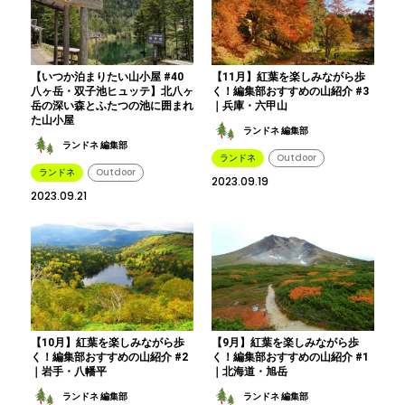
【いつか泊まりたい山小屋 #40
【11月】紅葉を楽しみながら歩
八ヶ岳・双子池ヒュッテ】北八ヶ
く！編集部おすすめの山紹介 #3
岳の深い森とふたつの池に囲まれ
｜兵庫・六甲山
た山小屋
ランドネ 編集部
ランドネ 編集部
ランドネ
Outdoor
ランドネ
Outdoor
2023.09.19
2023.09.21
【10月】紅葉を楽しみながら歩
【9月】紅葉を楽しみながら歩
く！編集部おすすめの山紹介 #2
く！編集部おすすめの山紹介 #1
｜岩手・八幡平
｜北海道・旭岳
ランドネ 編集部
ランドネ 編集部