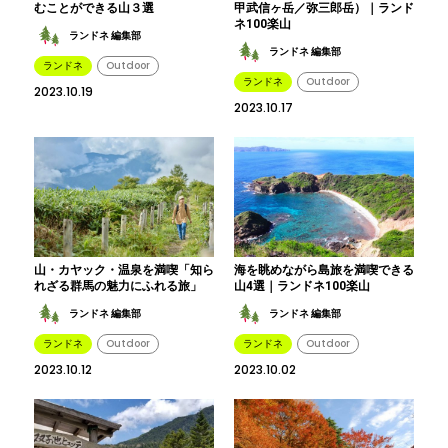
むことができる山３選
甲武信ヶ岳／弥三郎岳）｜ランド
ネ100楽山
ランドネ 編集部
ランドネ 編集部
ランドネ
Outdoor
ランドネ
Outdoor
2023.10.19
2023.10.17
山・カヤック・温泉を満喫「知ら
海を眺めながら島旅を満喫できる
れざる群馬の魅力にふれる旅」
山4選｜ランドネ100楽山
ランドネ 編集部
ランドネ 編集部
ランドネ
Outdoor
ランドネ
Outdoor
2023.10.12
2023.10.02