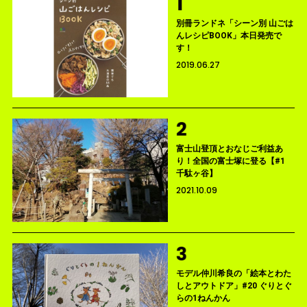
別冊ランドネ「シーン別 山ごは
んレシピBOOK」本日発売で
す！
2019.06.27
富士山登頂とおなじご利益あ
り！全国の富士塚に登る【#1
千駄ヶ谷】
2021.10.09
モデル仲川希良の「絵本とわた
しとアウトドア」#20 ぐりとぐ
らの1ねんかん