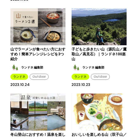
山でラーメンが食べたい方におす
子どもと歩きたい山（源氏山／鷹
すめ！簡単アレンジレシピを3つ
取山／高見石）｜ランドネ100楽
紹介
山
ランドネ 編集部
ランドネ 編集部
ランドネ
Outdoor
ランドネ
Outdoor
2023.10.24
2023.10.23
冬山登山におすすめ！温泉を楽し
おいしいを楽しめる山（双子山／