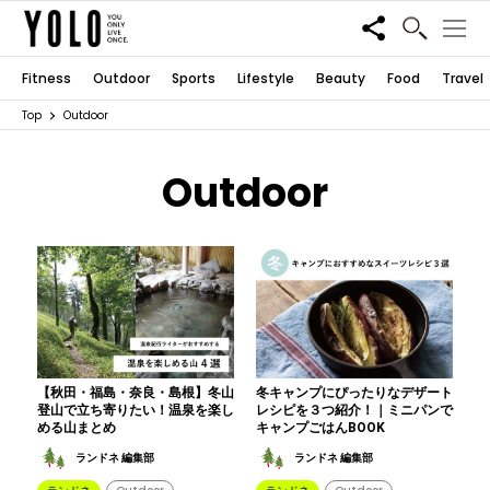
Share
Fitness
Outdoor
Sports
Lifestyle
Beauty
Food
Travel
Top
Outdoor
Outdoor
【秋田・福島・奈良・島根】冬山
冬キャンプにぴったりなデザート
登山で立ち寄りたい！温泉を楽し
レシピを３つ紹介！｜ミニパンで
める山まとめ
キャンプごはんBOOK
ランドネ 編集部
ランドネ 編集部