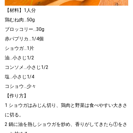
【材料】1人分
鶏むね肉…50g
ブロッコリー…30g
赤パプリカ…1/4個
ショウガ…1片
油…小さじ1/2
コンソメ…小さじ1/2
塩…小さじ1/4
コショウ…少々
【作り方】
1 ショウガはみじん切り、鶏肉と野菜は食べやすい大きさ
に切る。
2 鍋に油を熱しショウガを炒め、香りがしてきたら①をさ