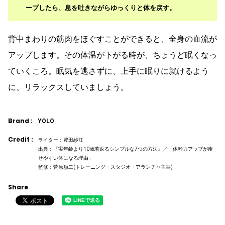
ープしたら、息を吐きながらゆっくりと体を戻す。
背中まわりの筋肉をほぐすことができると、全身の血流が
アップします。その体温が下がる時が、ちょうど眠くなっ
ていくころ。眠気を逃さずに、上手に眠りに就けるよう
に、リラックスしていましょう。
Brand :
YOLO
Credit :
ライター：豊田紗江
出典：『実年齢より10歳若返るシンプルな7つの方法』／「体幹力アップが痩
せやすい体になる理由」
監修：菅原順二(トレーニング・スタジオ・アランチャ主宰)
Share