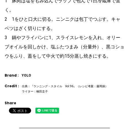
1 豚肉は塩をもみ込んでラップで包んで1日冷蔵庫で置
く。
2 1をひと口大に切る。ニンニクは包丁でつぶす。キャ
ベツはざく切りにする。
3 鍋やフライパンに1、スライスレモンを入れ、オリー
ブオイルを回しかけ、塩ふたつまみ（分量外）、黒コショ
ウをふり、蓋をして中火で約15分蒸し焼きにする。
Brand :
YOLO
Credit :
出典：『ランニング・スタイル Vol.96』（レシピ考案：藤岡操）
ライター：楠田圭子
Share