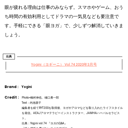
眼が疲れる理由は仕事のみならず。スマホやゲーム、おう
ち時間の有効利用としてドラマの一気見なども要注意で
す。手軽にできる「眼ヨガ」で、少しずつ解消していきま
しょう。
出典
Yogini（ヨギーニ） Vol.74 2020年3月号
Brand :
Yogini
Credit :
Photo=橋村伸也、樋口勇一郎
Text：内池朋子
編集者を経てRYT200を取得後、ヨガやアロマなどを取り入れたライフスタイル
を発信。AEAJアロマテラピーインストラクター、JAMHAハーバルセラピス
ト。
出典：Yogini vol.74 『ヨガのQ&A』