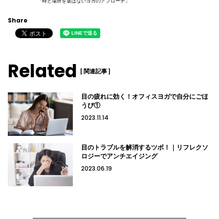
「時と場所を選ばないヨガのアプローチ」
Share
Related
[ 関連記事 ]
目の疲れに効く！オフィスヨガで自分にごほ
うび①
2023.11.14
目のトラブルを解消するツボ！｜リフレクソ
ロジーでアンチエイジング
2023.06.19