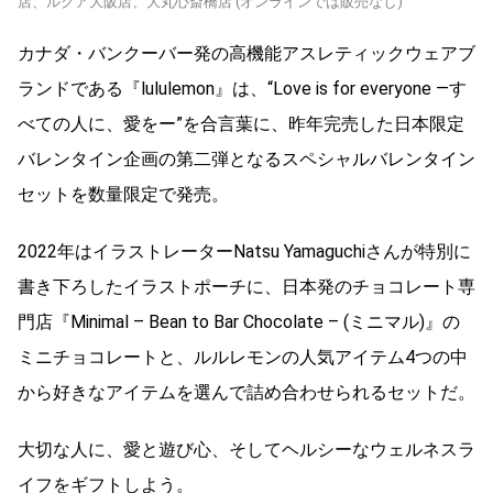
店、ルクア大阪店、大丸心斎橋店 (オンラインでは販売なし)
カナダ・バンクーバー発の高機能アスレティックウェアブ
ランドである『lululemon』は、“Love is for everyone ―す
べての人に、愛をー”を合言葉に、昨年完売した日本限定
バレンタイン企画の第二弾となるスペシャルバレンタイン
セットを数量限定で発売。
2022年はイラストレーターNatsu Yamaguchiさんが特別に
書き下ろしたイラストポーチに、⽇本発のチョコレート専
⾨店『Minimal – Bean to Bar Chocolate – (ミニマル)』の
ミニチョコレートと、ルルレモンの⼈気アイテム4つの中
から好きなアイテムを選んで詰め合わせられるセットだ。
大切な人に、愛と遊び心、そしてヘルシーなウェルネスラ
イフをギフトしよう。