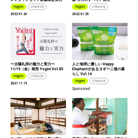
Yogini
Lifestyle
Yogini
Lifestyle
2022.01.26
2022.01.20
〜太陽礼拝の魅力と実力〜
人と地球に優しい Happy
11/19（金）発売 Yogini Vol.85
Elephantがあるヨギーニ達の暮
らし Vol.14
Yogini
Lifestyle
Yogini
Lifestyle
2021.11.19
Sponsored