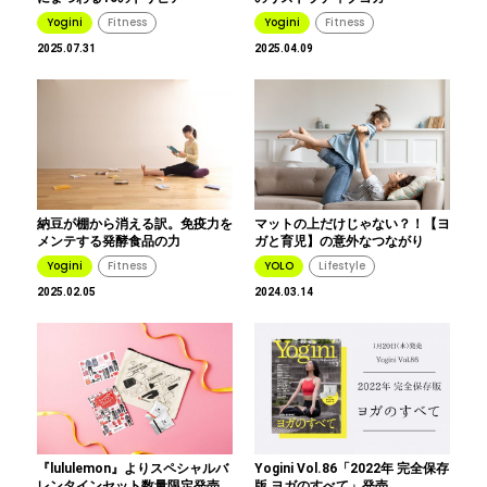
Yogini
Fitness
Yogini
Fitness
2025.07.31
2025.04.09
納豆が棚から消える訳。免疫力を
マットの上だけじゃない？！【ヨ
メンテする発酵食品の力
ガと育児】の意外なつながり
Yogini
Fitness
YOLO
Lifestyle
2025.02.05
2024.03.14
『lululemon』よりスペシャルバ
Yogini Vol.86「2022年 完全保存
レンタインセット数量限定発売
版 ヨガのすべて」発売