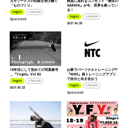
ヨガワークスの伝統を受け継ぐ
根底に流れるコンセプト『衛生の
「ものづくり」
SARAYA』が今、世界を救ってい
る！
Yogini
Lifestyle
Yogini
Lifestyle
Sponsored
2021.06.20
18年目にして初めての写真集号
お家でパーソナルトレーニング⁉︎
＿『Yogini』Vol.82
『NIKE』発トレーニングアプリ
で自分と向き合おう
Yogini
Lifestyle
Yogini
Lifestyle
2021.05.23
Sponsored