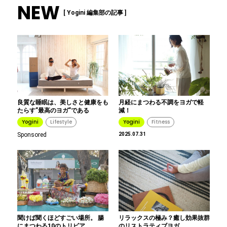
NEW
[ Yogini 編集部の記事 ]
良質な睡眠は、美しさと健康をも
月経にまつわる不調をヨガで軽
たらす”最高のヨガ”である
減！
Yogini
Lifestyle
Yogini
Fitness
Sponsored
2025.07.31
聞けば聞くほどすごい場所。 腸
リラックスの極み？癒し効果抜群
にまつわる10のトリビア
のリストラティブヨガ