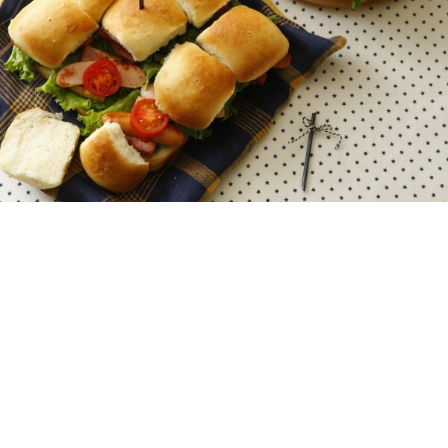
持ち寄りパーティにうってつけ 日本一簡単
なちぎりパン
MY LIFE RECIPE 編集部
2016年01月25日
いまTVやSNSで話題のちぎりパン。むずかしい成形はな