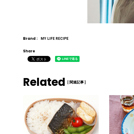
Brand :
MY LIFE RECIPE
Share
Related
[ 関連記事 ]