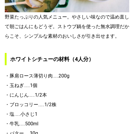
野菜たっぷりの人気メニュー。やさしい味なので温め直し
て朝ごはんにもどうぞ。ストウブ鍋を使った無水調理だか
らこそ、シンプルな素材のおいしさが引き出せます。
ホワイトシチューの材料（4人分）
・豚肩ロース薄切り肉……200g
・玉ねぎ……1個
・にんじん……1/2本
・ブロッコリー……1/2株
・塩……小さじ1
・牛乳……500ml
・バター……30g