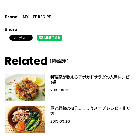
Brand :
MY LIFE RECIPE
Share
Related
[ 関連記事 ]
料理家が教えるアボカドサラダの人気レシピ
6選
2019.09.28
豚と野菜の柚子こしょうスープ レシピ・作り
方
2019.09.26