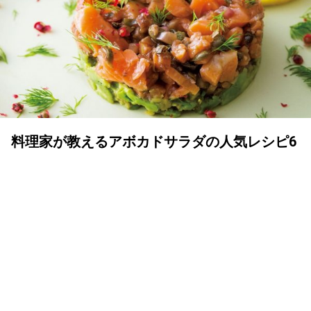
料理家が教えるアボカドサラダの人気レシピ6
選
MY LIFE RECIPE 編集部
2019年09月28日
サラダでアボカドの豊富な栄養をそのまま食べよ
う