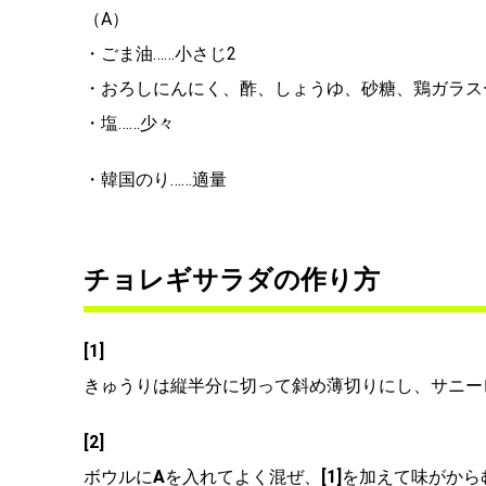
（A）
・ごま油……小さじ2
・おろしにんにく、酢、しょうゆ、砂糖、鶏ガラス
・塩……少々
・韓国のり……適量
チョレギサラダの作り方
[1]
きゅうりは縦半分に切って斜め薄切りにし、サニー
[2]
ボウルに
A
を入れてよく混ぜ、
[1]
を加えて味がから