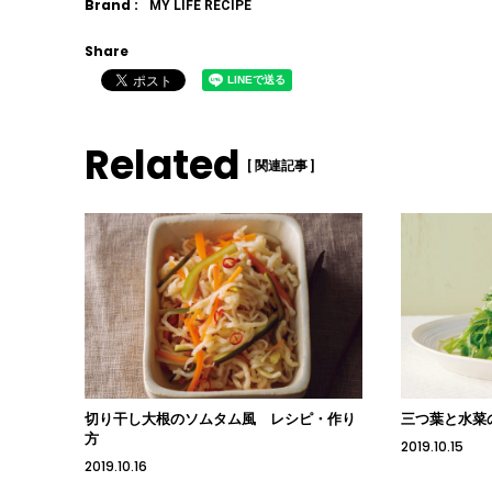
Brand :
MY LIFE RECIPE
Share
Related
[ 関連記事 ]
切り干し大根のソムタム風 レシピ・作り
三つ葉と水菜
方
2019.10.15
2019.10.16