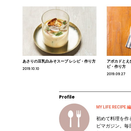
あさりの豆乳白みそスープ レシピ・作り方
アボカドとえ
ピ・作り方
2019.10.10
2019.09.27
Profile
MY LIFE RECIPE
初めて料理を作
ピマガジン。毎