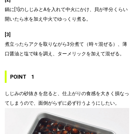
鍋に[1]のしじみとAを入れて中火にかけ、貝が半分くらい
開いたら水を加え中火でゆっくり煮る。
[3]
煮立ったらアクを取りながら3分煮て（時々混ぜる）、薄
口醤油と塩で味を調え、ターメリックを加えて混ぜる。
POINT 1
しじみの砂抜きを怠ると、仕上がりの食感を大きく損なっ
てしまうので、面倒がらずに必ず行うようにしたい。