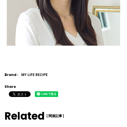
Brand :
MY LIFE RECIPE
Share
Related
[ 関連記事 ]