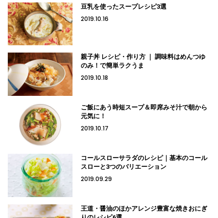
豆乳を使ったスープレシピ3選
2019.10.16
親子丼 レシピ・作り方 ｜ 調味料はめんつゆ
のみ！で簡単ラクうま
2019.10.18
ご飯にあう時短スープ＆即席みそ汁で朝から
元気に！
2019.10.17
コールスローサラダのレシピ｜基本のコール
スローと3つのバリエーション
2019.09.29
王道・醤油のほかアレンジ豊富な焼きおにぎ
りのレシピ6選