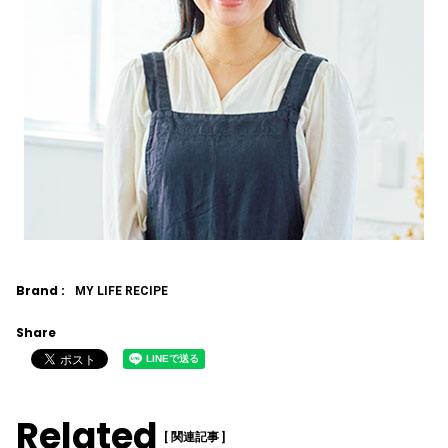
Brand :
MY LIFE RECIPE
Share
Related
[ 関連記事 ]