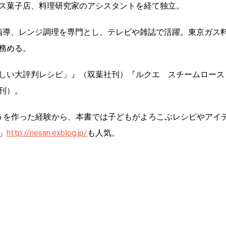
ス菓子店、料理研究家のアシスタントを経て独立。
指導、レンジ調理を専門とし、テレビや雑誌で活躍。東京ガス
務める。
しい大評判レシピ」』（双葉社刊）『ルクエ スチームロース
刊）。
うを作った経験から、本書では子どもがよろこぶレシピやアイ
」
http://riesan.exblog.jp/
も人気。