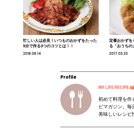
忙しい人は必見！いつものおかずをたった
定番おかずを
5分で作る3つのコツとは！！
る「おうちの
2018.08.14
2017.03.23
Profile
MY LIFE RECIPE
初めて料理を作
ピマガジン。毎
美味しいレシピ