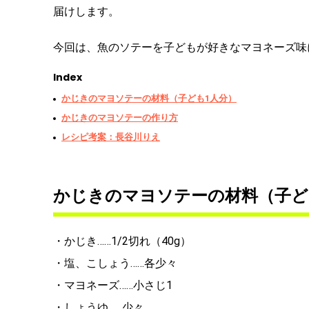
届けします。
今回は、魚のソテーを子どもが好きなマヨネーズ味
Index
かじきのマヨソテーの材料（子ども1人分）
かじきのマヨソテーの作り方
レシピ考案：長谷川りえ
かじきのマヨソテーの材料（子ど
・かじき……1/2切れ（40g）
・塩、こしょう……各少々
・マヨネーズ……小さじ1
・しょうゆ……少々