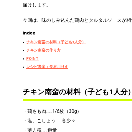
届けします。
今回は、味のしみ込んだ鶏肉とタルタルソースが相
Index
チキン南蛮の材料（子ども1人分）
チキン南蛮の作り方
POINT
レシピ考案：長谷川りえ
チキン南蛮の材料（子ども1人分
・鶏もも肉……1/6枚（30g）
・塩、こしょう……各少々
・薄力粉……適量