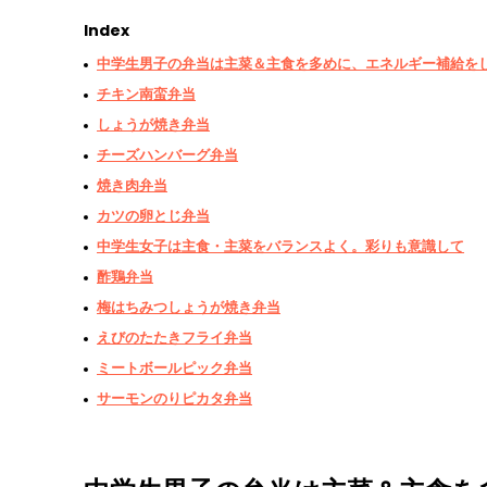
Index
中学生男子の弁当は主菜＆主食を多めに、エネルギー補給を
チキン南蛮弁当
しょうが焼き弁当
チーズハンバーグ弁当
焼き肉弁当
カツの卵とじ弁当
中学生女子は主食・主菜をバランスよく。彩りも意識して
酢鶏弁当
梅はちみつしょうが焼き弁当
えびのたたきフライ弁当
ミートボールピック弁当
サーモンのりピカタ弁当