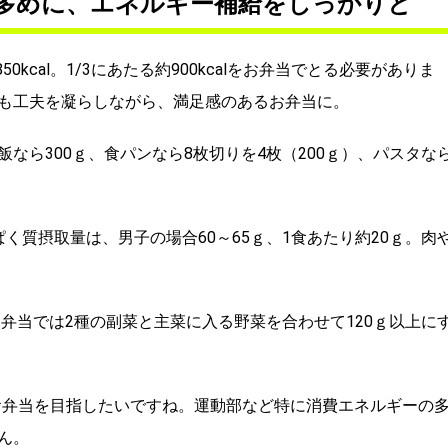
多めに、エネルギー補給をしっかりと
kcal。1/3にあたる約900kcalをお弁当でとる必要がありま
も工夫を凝らしながら、満足感のあるお弁当に。
飯なら300ｇ、食パンなら8枚切りを4枚（200ｇ）、パスタな
く質摂取量は、男子の場合60～65ｇ、1食あたり約20ｇ。肉
お弁当では2種の副菜と主菜に入る野菜を合わせて120ｇ以上に
 のお弁当を目指したいですね。運動部など特に消費エネルギーの
ん。