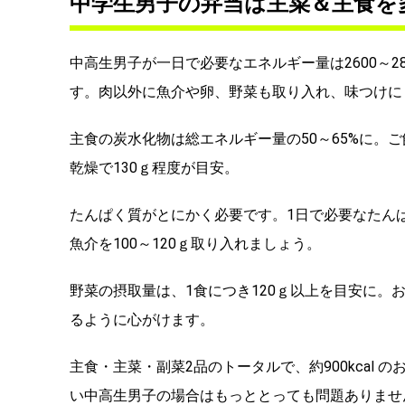
中学生男子の弁当は主菜＆主食を
中高生男子が一日で必要なエネルギー量は2600～2850
す。肉以外に魚介や卵、野菜も取り入れ、味つけに
主食の炭水化物は総エネルギー量の50～65%に。ご
乾燥で130ｇ程度が目安。
たんぱく質がとにかく必要です。1日で必要なたんぱ
魚介を100～120ｇ取り入れましょう。
野菜の摂取量は、1食につき120ｇ以上を目安に。
るように心がけます。
主食・主菜・副菜2品のトータルで、約900kcal
い中高生男子の場合はもっととっても問題ありませ