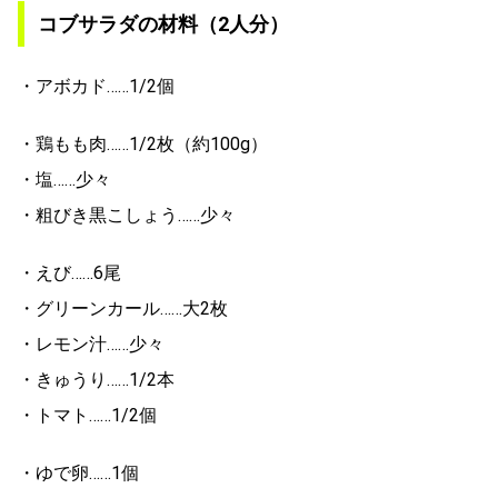
コブサラダの材料（2人分）
・アボカド……1/2個
・鶏もも肉……1/2枚（約100g）
・塩……少々
・粗びき黒こしょう……少々
・えび……6尾
・グリーンカール……大2枚
・レモン汁……少々
・きゅうり……1/2本
・トマト……1/2個
・ゆで卵……1個