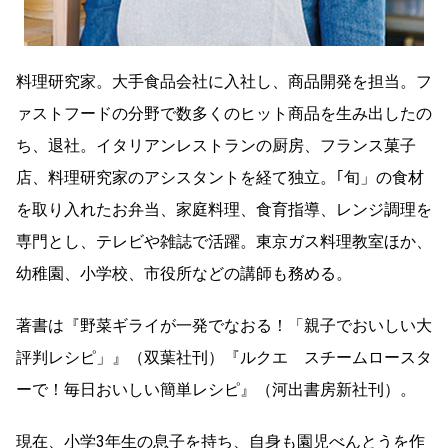
料理研究家。大手食品会社に入社し、商品開発を担当。フ
ァストフードの分野で数多くのヒット商品を生み出したの
ち、退社。イタリアンレストランの厨房、フランス菓子
店、料理研究家のアシスタントを経て独立。｢旬」の食材
を取り入れたお弁当、家庭料理、食育指導、レンジ調理を
専門とし、テレビや雑誌で活躍。東京ガス料理教室ほか、
幼稚園、小学校、市役所などの講師も務める。
著書は『野菜ギライが一発でなおる！「親子でおいしい大
評判レシピ」』（双葉社刊）『ルクエ スチームロースタ
ーで！毎日おいしい簡単レシピ』（河出書房新社刊）。
現在、小学3年生の息子を持ち、自身も園児べんとうを作