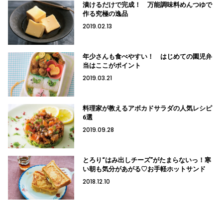
漬けるだけで完成！ 万能調味料めんつゆで
作る究極の逸品
2019.02.13
年少さんも食べやすい！ はじめての園児弁
当はここがポイント
2019.03.21
料理家が教えるアボカドサラダの人気レシピ
6選
2019.09.28
とろり“はみ出しチーズ”がたまらないっ！寒
い朝も気分があがる♡お手軽ホットサンド
2018.12.10