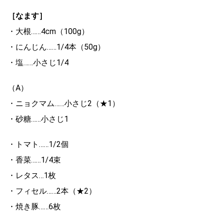
［なます］
・大根……4cm（100g）
・にんじん……1/4本（50g）
・塩……小さじ1/4
（A）
・ニョクマム……小さじ2（★1）
・砂糖……小さじ1
・トマト……1/2個
・香菜……1/4束
・レタス…1枚
・フィセル……2本（★2）
・焼き豚……6枚