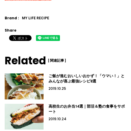
Brand :
MY LIFE RECIPE
Share
Related
[ 関連記事 ]
ご飯が進むおいしいおかず！「ウマい！」と
みんなが喜ぶ最強レシピ8選
2019.10.25
高校生のお弁当14選｜部活＆塾の食事をサポ
ート
2019.10.24