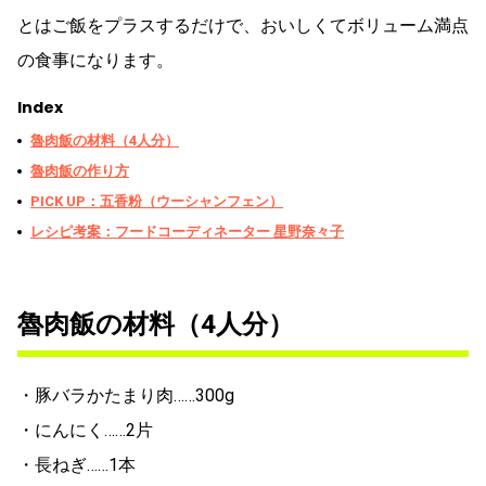
とはご飯をプラスするだけで、おいしくてボリューム満点
の食事になります。
Index
魯肉飯の材料（4人分）
魯肉飯の作り方
PICK UP：五香粉（ウーシャンフェン）
レシピ考案：フードコーディネーター 星野奈々子
魯肉飯の材料（4人分）
・豚バラかたまり肉……300g
・にんにく……2片
・長ねぎ……1本