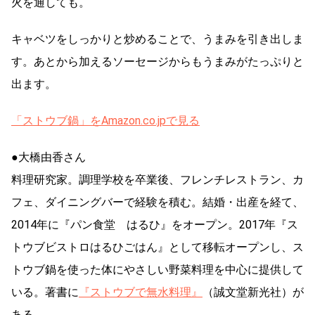
火を通しても。
キャベツをしっかりと炒めることで、うまみを引き出しま
す。あとから加えるソーセージからもうまみがたっぷりと
出ます。
「ストウブ鍋」をAmazon.co.jpで見る
●大橋由香さん
料理研究家。調理学校を卒業後、フレンチレストラン、カ
フェ、ダイニングバーで経験を積む。結婚・出産を経て、
2014年に『パン食堂 はるひ』をオープン。2017年『ス
トウブビストロはるひごはん』として移転オープンし、ス
トウブ鍋を使った体にやさしい野菜料理を中心に提供して
いる。著書に
『ストウブで無水料理』
（誠文堂新光社）が
ある。