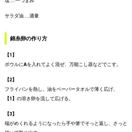
塩……一つまみ
サラダ油……適量
錦糸卵の作り方
【1】
ボウルに
A
を入れてよく混ぜ、万能こし器などでこす。
【2】
フライパンを熱し、油をペーパータオルで薄く広げ、
【1】
の溶き卵を流して広げる。
【3】
端がめくれるようになったら手や箸でそっと返し、さっと