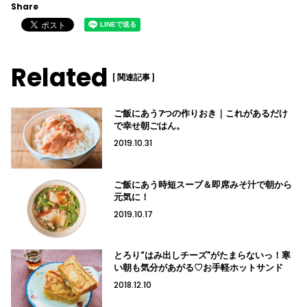
Share
Related
[ 関連記事 ]
ご飯にあう7つの作りおき｜これがあるだけ
で幸せ朝ごはん。
2019.10.31
ご飯にあう時短スープ＆即席みそ汁で朝から
元気に！
2019.10.17
とろり“はみ出しチーズ”がたまらないっ！寒
い朝も気分があがる♡お手軽ホットサンド
2018.12.10