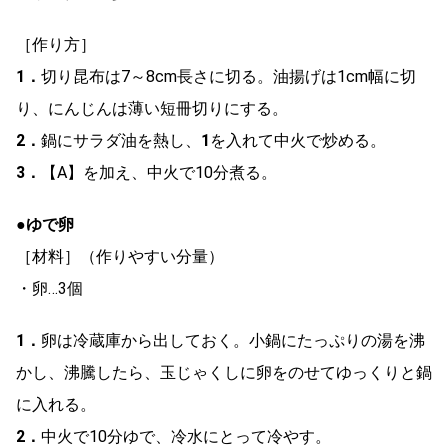
［作り方］
1．
切り昆布は7～8cm長さに切る。油揚げは1cm幅に切
り、にんじんは薄い短冊切りにする。
2．
鍋にサラダ油を熱し、
1
を入れて中火で炒める。
3．
【A】を加え、中火で10分煮る。
●ゆで卵
［材料］（作りやすい分量）
・卵…3個
1．
卵は冷蔵庫から出しておく。小鍋にたっぷりの湯を沸
かし、沸騰したら、玉じゃくしに卵をのせてゆっくりと鍋
に入れる。
2．
中火で10分ゆで、冷水にとって冷やす。