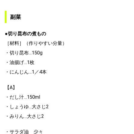
副菜
●切り昆布の煮もの
［材料］（作りやすい分量）
・切り昆布…150g
・油揚げ…1枚
・にんじん…1／4本
【A】
・だし汁…150ml
・しょうゆ…大さじ2
・みりん…大さじ2
・サラダ油 少々