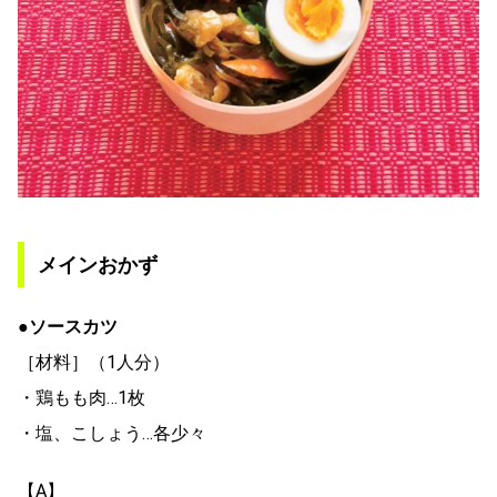
メインおかず
●ソースカツ
［材料］（1人分）
・鶏もも肉…1枚
・塩、こしょう…各少々
【A】