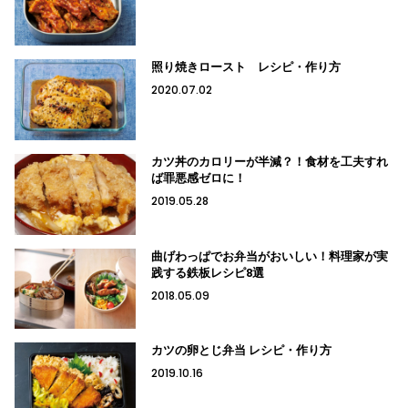
照り焼きロースト レシピ・作り方
2020.07.02
カツ丼のカロリーが半減？！食材を工夫すれ
ば罪悪感ゼロに！
2019.05.28
曲げわっぱでお弁当がおいしい！料理家が実
践する鉄板レシピ8選
2018.05.09
カツの卵とじ弁当 レシピ・作り方
2019.10.16