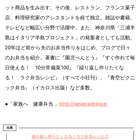
ット商品を生み出す。その後、レストラン、フランス菓子
店、料理研究家のアシスタントを経て独立。雑誌や書籍、
テレビなど幅広い分野で活躍中。また、神奈川県「三浦半
島はイタリア半島プロジェクト」の発案者としても活動。
20年ほど前から夫のお弁当作りをはじめ、ブログで日々
のお弁当を紹介。著書に『園児べんとう』『すぐ作れて毎
日使える！ 10分常備菜100』『繰り返し作りたくな
る！ ラク弁当レシピ』（すべて小社刊）、『青空ピクニ
ック弁当』（イカロス出版）など多数。
●「家族へ 健康弁当 」
http://riesan.exblog.jp
出典
繰り返し作りたくなる！ラク弁当レシピ２