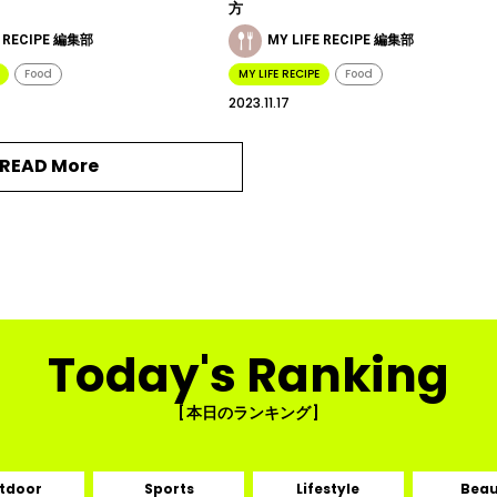
方
E RECIPE 編集部
MY LIFE RECIPE 編集部
Food
MY LIFE RECIPE
Food
2023.11.17
READ More
Today's Ranking
[ 本日のランキング ]
tdoor
Sports
Lifestyle
Beau