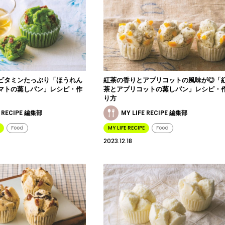
ビタミンたっぷり「ほうれん
紅茶の香りとアプリコットの風味が◎「
マトの蒸しパン」レシピ・作
茶とアプリコットの蒸しパン」レシピ・
り方
E RECIPE 編集部
MY LIFE RECIPE 編集部
Food
MY LIFE RECIPE
Food
2023.12.18