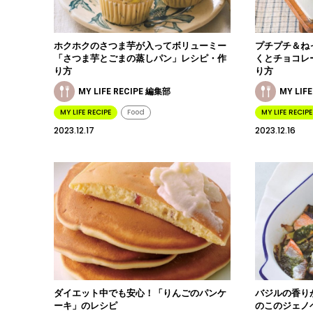
ホクホクのさつま芋が入ってボリューミー
プチプチ＆ね
「さつま芋とごまの蒸しパン」レシピ・作
くとチョコレ
り方
り方
MY LIFE RECIPE 編集部
MY LIF
MY LIFE RECIPE
Food
MY LIFE RECIPE
2023.12.17
2023.12.16
ダイエット中でも安心！「りんごのパンケ
バジルの香り
ーキ」のレシピ
のこのジェノ