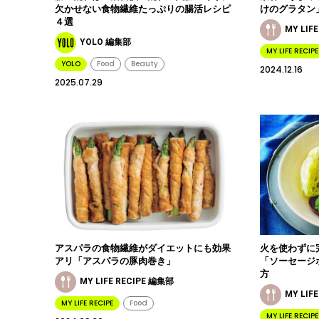
欠かせない食物繊維たっぷりの腸活レシピ
けのグラタン
４選
MY LIF
YOLO 編集部
MY LIFE RECIPE
YOLO
Food
Beauty
2024.12.16
2025.07.29
アスパラの食物繊維がダイエットにも効果
火を使わずに
アリ「アスパラの豚肉巻き」
「ソーセージ
方
MY LIFE RECIPE 編集部
MY LIF
MY LIFE RECIPE
Food
MY LIFE RECIPE