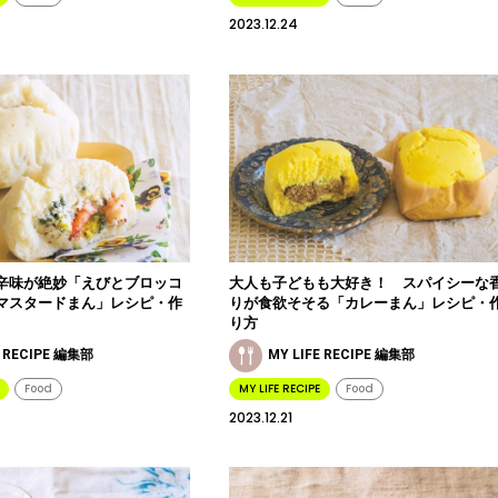
2023.12.24
辛味が絶妙「えびとブロッコ
大人も子どもも大好き！ スパイシーな
マスタードまん」レシピ・作
りが食欲そそる「カレーまん」レシピ・
り方
E RECIPE 編集部
MY LIFE RECIPE 編集部
Food
MY LIFE RECIPE
Food
2023.12.21