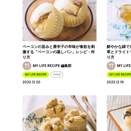
ベーコンの旨みと唐辛子の辛味が食欲を刺
鮮やかな緑で
激する「ベーコンの蒸しパン」レシピ・作
草とドライト
り方
り方
MY LIFE RECIPE 編集部
MY LIF
MY LIFE RECIPE
Food
MY LIFE RECIPE
2023.12.20
2023.12.19