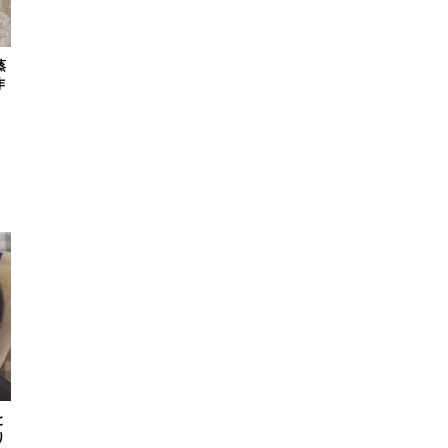
蒸
作
と
り