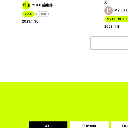
方
YOLO 編集部
MY LIF
YOLO
Food
MY LIFE RECIPE
2023.11.30
2023.11.18
ALL
Fitness
Ou