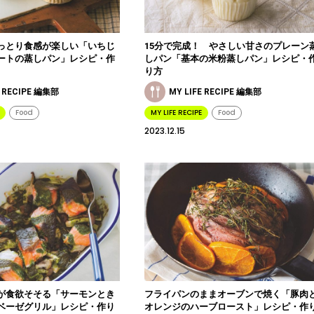
っとり食感が楽しい「いちじ
15分で完成！ やさしい甘さのプレーン
ートの蒸しパン」レシピ・作
しパン「基本の米粉蒸しパン」レシピ・
り方
E RECIPE 編集部
MY LIFE RECIPE 編集部
Food
MY LIFE RECIPE
Food
2023.12.15
が食欲そそる「サーモンとき
フライパンのままオーブンで焼く「豚肉
ベーゼグリル」レシピ・作り
オレンジのハーブロースト」レシピ・作