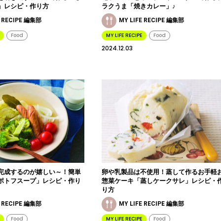
」レシピ・作り方
ラクうま「焼きカレー」♪
E RECIPE 編集部
MY LIFE RECIPE 編集部
Food
MY LIFE RECIPE
Food
2024.12.03
完成するのが嬉しい～！簡単
卵や乳製品は不使用！蒸して作るお手軽
ポトフスープ」レシピ・作り
惣菜ケーキ「蒸しケークサレ」レシピ・
り方
E RECIPE 編集部
MY LIFE RECIPE 編集部
Food
MY LIFE RECIPE
Food