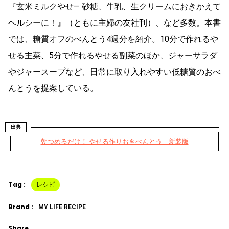
『玄米ミルクやせ― 砂糖、牛乳、生クリームにおきかえて
ヘルシーに！』（ともに主婦の友社刊）、など多数。本書
では、糖質オフのべんとう4週分を紹介。10分で作れるや
せる主菜、5分で作れるやせる副菜のほか、ジャーサラダ
やジャースープなど、日常に取り入れやすい低糖質のおべ
んとうを提案している。
出典
朝つめるだけ！ やせる作りおきべんとう 新装版
Tag :
レシピ
Brand :
MY LIFE RECIPE
Share