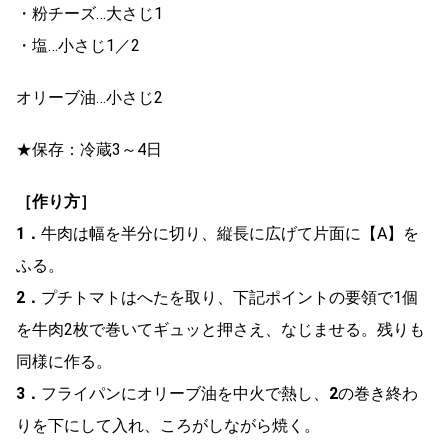
・粉チーズ…大さじ1
・塩…小さじ1／2
オリーブ油…小さじ2
★保存：冷蔵3～4日
［作り方］
1．
牛肉は幅を半分に切り、縦長に広げて片面に【A】を
ふる。
2．
プチトマトはへたを取り、下記ポイントの要領で1個
を牛肉2枚で巻いてギュッと押さえ、なじませる。残りも
同様に作る。
3．
フライパンにオリーブ油を中火で熱し、
2
の巻き終わ
りを下にして入れ、ころがしながら焼く。