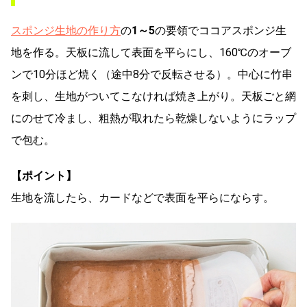
スポンジ生地の作り方
の
1～5
の要領でココアスポンジ生
地を作る。天板に流して表面を平らにし、160℃のオーブ
ンで10分ほど焼く（途中8分で反転させる）。中心に竹串
を刺し、生地がついてこなければ焼き上がり。天板ごと網
にのせて冷まし、粗熱が取れたら乾燥しないようにラップ
で包む。
【ポイント】
生地を流したら、カードなどで表面を平らにならす。