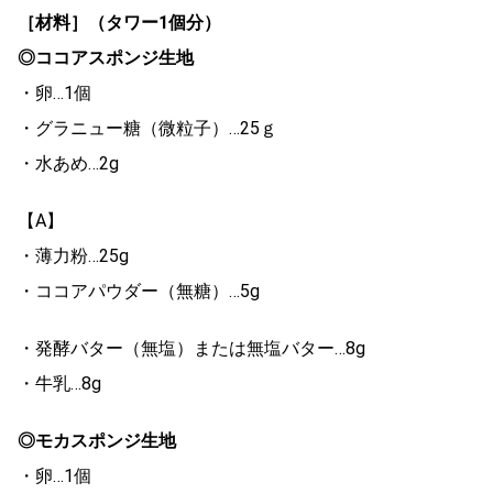
［材料］（タワー1個分）
◎ココアスポンジ生地
・卵…1個
・グラニュー糖（微粒子）…25ｇ
・水あめ…2g
【A】
・薄力粉…25g
・ココアパウダー（無糖）…5g
・発酵バター（無塩）または無塩バター…8g
・牛乳…8g
◎モカスポンジ生地
・卵…1個