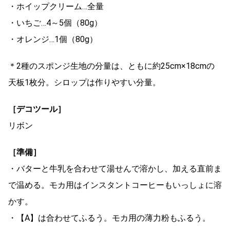
・ホイップクリーム…全量
・いちご…4～5個（80g）
・オレンジ…1個（80g）
＊2種のスポンジ生地の分量は、ともに約25cm×18cmの
天板1枚分。シロップは作りやすい分量。
［デコツール］
リボン
［準備］
・バターと牛乳を合わせて湯せんで溶かし、加える直前ま
で温める。モカ用はインスタントコーヒーもいっしょに溶
かす。
・【A】は合わせてふるう。モカ用の薄力粉もふるう。