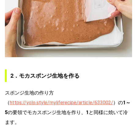
2．モカスポンジ生地を作る
スポンジ生地の作り方
（
https://yolo.style/myliferecipe/article/633002/
）の
1～
5
の要領でモカスポンジ生地を作り、
1
と同様に焼いて冷
ます。