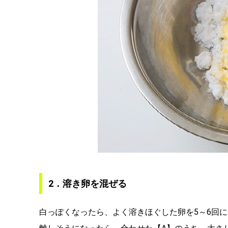
2．溶き卵を混ぜる
白っぽくなったら、よく溶きほぐした卵を5～6回