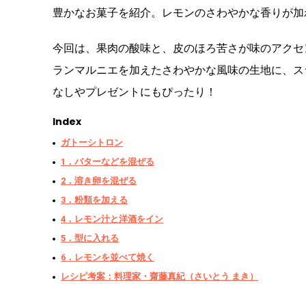
豊かなお菓子を紹介。レモンのさわやかな香りが加
今回は、果肉の酸味と、皮のほろ苦さが味のアクセ
ランマルニエを加えたさわやかな風味の生地に、ス
なしやプレゼントにもぴったり！
Index
ガトーシトロン
1．バターなどを混ぜる
2．溶き卵を混ぜる
3．粉類を加える
4．レモン汁と洋酒をイン
5．型に入れる
6．レモンを並べて焼く
レシピ考案：料理家・齋藤真紀（さいとう まき）