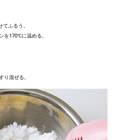
せてふるう。
を170℃に温める。
すり混ぜる。