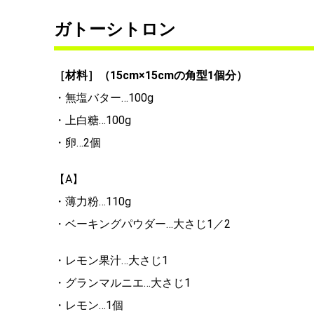
ガトーシトロン
［材料］（15cm×15cmの角型1個分）
・無塩バター…100g
・上白糖…100g
・卵…2個
【A】
・薄力粉…110g
・ベーキングパウダー…大さじ1／2
・レモン果汁…大さじ1
・グランマルニエ…大さじ1
・レモン…1個