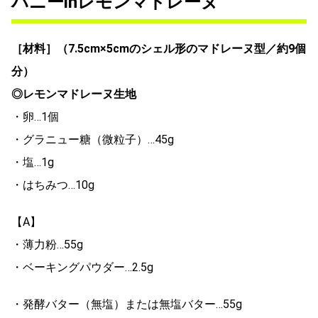
ハニーinレモンマドレーヌ
［材料］（7.5cm×5cmのシェル形のマドレーヌ型／約9個
分）
◎レモンマドレーヌ生地
・卵…1個
・グラニュー糖（微粒子）…45g
・塩…1g
・はちみつ…10g
【A】
・薄力粉…55g
・ベーキングパウダー…2.5g
・発酵バター（無塩）または無塩バター…55g