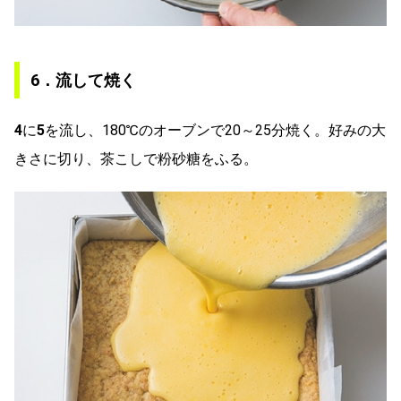
6．流して焼く
4
に
5
を流し、180℃のオーブンで20～25分焼く。好みの大
きさに切り、茶こしで粉砂糖をふる。