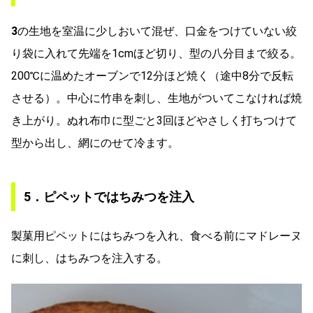
3
の生地を室温に少しおいて混ぜ、口金をつけていない絞
り袋に入れて先端を1cmほど切り、型の八分目まで絞る。
200℃に温めたオーブンで12分ほど焼く（途中8分で反転
させる）。中心に竹串を刺し、生地がついてこなければ焼
き上がり。ぬれ布巾に型ごと3回ほどやさしく打ちつけて
型から出し、網にのせて冷ます。
5．ピペットではちみつを注入
製菓用ピペットにはちみつを入れ、食べる前にマドレーヌ
に刺し、はちみつを注入する。