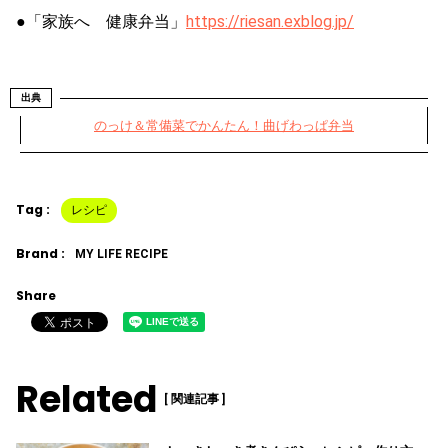
●「家族へ 健康弁当」
https://riesan.exblog.jp/
出典
のっけ＆常備菜でかんたん！曲げわっぱ弁当
Tag :
レシピ
Brand :
MY LIFE RECIPE
Share
Related
[ 関連記事 ]