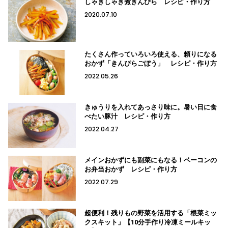
しゃきしゃき煮きんぴら レシピ・作り方
2020.07.10
たくさん作っていろいろ使える、頼りになる
おかず「きんぴらごぼう」 レシピ・作り方
2022.05.26
きゅうりを入れてあっさり味に。暑い日に食
べたい豚汁 レシピ・作り方
2022.04.27
メインおかずにも副菜にもなる！ベーコンの
お弁当おかず レシピ・作り方
2022.07.29
超便利！残りもの野菜を活用する「根菜ミッ
クスキット」【10分手作り冷凍ミールキッ