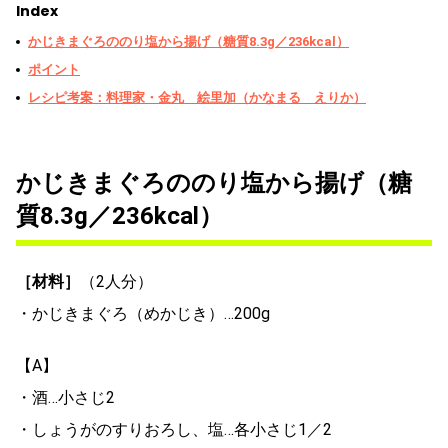
Index
かじきまぐろののり塩から揚げ（糖質8.3g／236kcal）
ポイント
レシピ考案：料理家・金丸 絵里加（かなまる えりか）
かじきまぐろののり塩から揚げ（糖
質8.3g／236kcal）
［材料］
（2人分）
・かじきまぐろ（めかじき）…200g
【A】
・酒…小さじ2
・しょうがのすりおろし、塩…各小さじ1／2