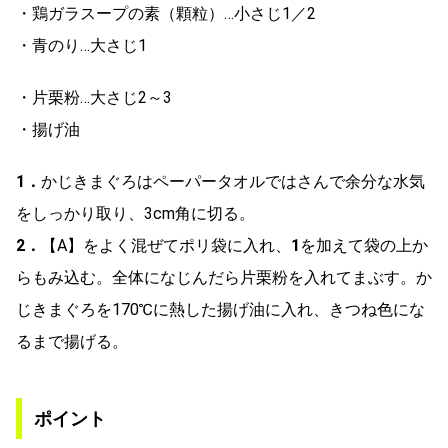
・鶏ガラスープの素（顆粒）…小さじ1／2
・青のり…大さじ1
・片栗粉…大さじ2～3
・揚げ油
1．
かじきまぐろはペーパータオルではさんで余分な水気
をしっかり取り、3cm角に切る。
2．
【A】をよく混ぜてポリ袋に入れ、
1
を加えて袋の上か
らもみ込む。全体になじんだら片栗粉を入れてまぶす。か
じきまぐろを170℃に熱した揚げ油に入れ、きつね色にな
るまで揚げる。
ポイント