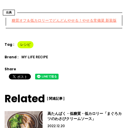
出典
糖質オフ＆低カロリーでどんどんやせる！やせる常備菜 新装版
Tag :
レシピ
Brand :
MY LIFE RECIPE
Share
Related
[ 関連記事 ]
高たんぱく・低糖質・低カロリー「まぐろカ
ツのわさびクリームソース」
2022.12.20