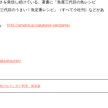
さを発信し続けている。著書に「魚屋三代目の魚レシピ
魚屋三代目のうまい！魚定番レシピ」（すべて小社刊）などがあ
」
http://ameblo.jp/sakanaya-sandaime/
takeshouten/
魚のおろし方と料理 新装版