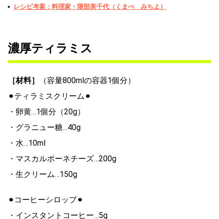
レシピ考案：料理家・隈部美千代（くまべ みちよ）
濃厚ティラミス
［材料］
（容量800mlの容器1個分）
⚫︎ティラミスクリーム⚫︎
・卵黄…1個分（20g）
・グラニュー糖…40g
・水…10ml
・マスカルポーネチーズ…200g
・生クリーム…150g
⚫︎コーヒーシロップ⚫︎
・インスタントコーヒー…5g