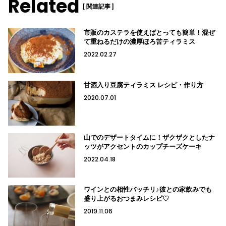
Related
[ 関連記事 ]
市販のカステラを使えばとっても簡単！混ぜ
て重ねるだけの濃厚ほろ苦ティラミス
2022.02.27
甘酒入り豆腐ティラミス レシピ・作り方
2020.07.01
山でのデザートタイムに！ザクザクとしたナ
ッツがアクセントのカップチーズケーキ
2022.04.18
ワインとの相性バッチリ♪彼との家飲みでも
盛り上がるおつまみレシピ♡
2019.11.06