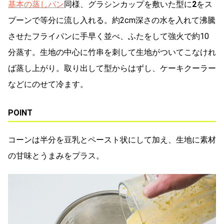
基本の蒸しパン
同様、グラシンカップを敷いた型に
2
をス
プーンで等分に流し入れる。約2cm深さの水を入れて沸騰
させたフライパンに手早く並べ、ふたをして強火で約10
分蒸す。生地の中心に竹串を刺して生地がついてこなけれ
ば蒸し上がり。取り出して型からはずし、ケーキクーラー
などにのせて冷ます。
POINT
コーンは半分を豆乳とペースト状にして加え、生地に素材
の甘味とうまみをプラス。