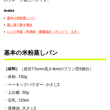
Index
基本の米粉蒸しパン
蒸し器で蒸す場合
レシピ考案：料理家・齋藤真紀（さいとう まき）
基本の米粉蒸しパン
［材料］
（直径7.5cm×高さ4cmのプリン型5個分）
・米粉…150g
・ベーキングパウダー…小さじ2
・上白糖…50g
・豆乳…120ml
・菜種油…大さじ2