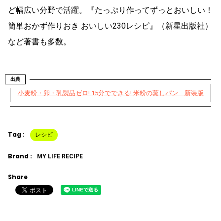
ど幅広い分野で活躍。『たっぷり作ってずっとおいしい！
簡単おかず作りおき おいしい230レシピ』（新星出版社）
など著書も多数。
出典
小麦粉・卵・乳製品ゼロ! 15分でできる! 米粉の蒸しパン 新装版
Tag :
レシピ
Brand :
MY LIFE RECIPE
Share