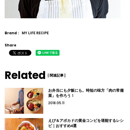
Brand :
MY LIFE RECIPE
Share
Related
[ 関連記事 ]
お弁当にも夕飯にも。時短の味方「肉の常備
菜」を作ろう！
2018.05.11
えび＆アボカドの黄金コンビを堪能するレシ
ピ｜おすすめ4選