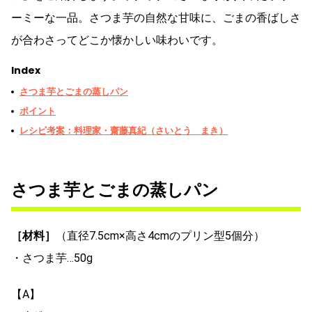
ーミーな一品。さつま芋の自然な甘味に、ごまの香ばしさ
が合わさってどこか懐かしい味わいです。
Index
さつま芋とごまの蒸しパン
ポイント
レシピ考案：料理家・齋藤真紀（さいとう まき）
さつま芋とごまの蒸しパン
［材料］
（直径7.5cm×高さ4cmのプリン型5個分）
・さつま芋…50g
【A】