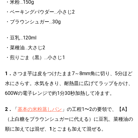
・米粉…150g
・ベーキングパウダー…小さじ2
・ブラウンシュガー…30g
・豆乳…120ml
・菜種油…大さじ2
・煎りごま（黒）…小さじ1
1．
さつま芋は皮をつけたまま7～8mm角に切り、5分ほど
水にさらす。水気をきり、耐熱皿に広げてラップをかけ、
600Wの電子レンジで約1分30秒加熱して冷ます。
2．
「
基本の米粉蒸しパン
」の工程1〜2の要領で、【A】
（上白糖をブラウンシュガーに代える）に豆乳、菜種油の
順に加えては混ぜ、
1
とごまも加えて混ぜる。