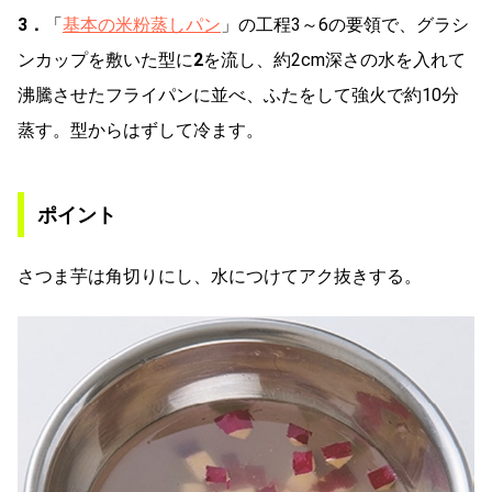
3．
「
基本の米粉蒸しパン
」の工程3～6の要領で、グラシ
ンカップを敷いた型に
2
を流し、約2cm深さの水を入れて
沸騰させたフライパンに並べ、ふたをして強火で約10分
蒸す。型からはずして冷ます。
ポイント
さつま芋は角切りにし、水につけてアク抜きする。