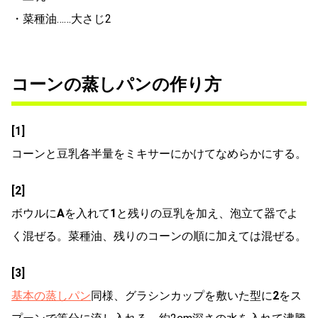
・菜種油……大さじ2
コーンの蒸しパンの作り方
[1]
コーンと豆乳各半量をミキサーにかけてなめらかにする。
[2]
ボウルに
A
を入れて
1
と残りの豆乳を加え、泡立て器でよ
く混ぜる。菜種油、残りのコーンの順に加えては混ぜる。
[3]
基本の蒸しパン
同様、グラシンカップを敷いた型に
2
をス