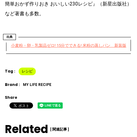
簡単おかず作りおき おいしい230レシピ』（新星出版社）
など著書も多数。
出典
小麦粉・卵・乳製品ゼロ! 15分でできる! 米粉の蒸しパン 新装版
Tag :
レシピ
Brand :
MY LIFE RECIPE
Share
Related
[ 関連記事 ]