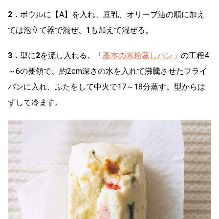
2．
ボウルに【A】を入れ、豆乳、オリーブ油の順に加え
ては泡立て器で混ぜ、
1
も加えて混ぜる。
3．
型に
2
を流し入れる。「
基本の米粉蒸しパン
」の工程4
～6の要領で、約2cm深さの水を入れて沸騰させたフライ
パンに入れ、ふたをして中火で17～18分蒸す。型からは
ずして冷ます。