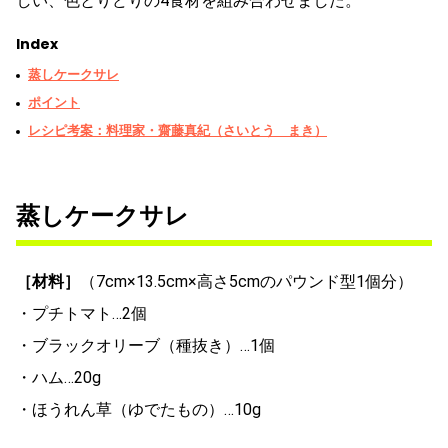
しい、色とりどりの4食材を組み合わせました。
Index
蒸しケークサレ
ポイント
レシピ考案：料理家・齋藤真紀（さいとう まき）
蒸しケークサレ
［材料］
（7cm×13.5cm×高さ5cmのパウンド型1個分）
・プチトマト…2個
・ブラックオリーブ（種抜き）…1個
・ハム…20g
・ほうれん草（ゆでたもの）…10g