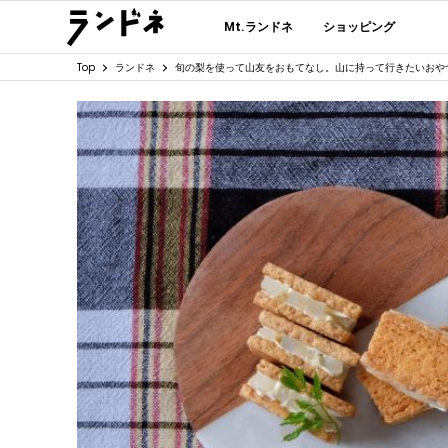
Mt.ランドネ
ショッピング
Top
ランドネ
旬の梨を使って山友をおもてなし。山に持って行きたいおや