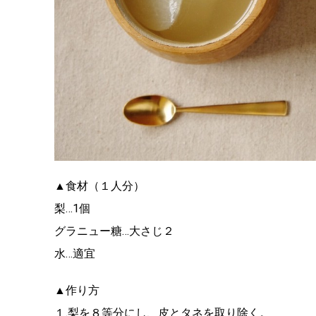
▲食材（１人分）
梨…1個
グラニュー糖…大さじ２
水…適宜
▲作り方
１.梨を８等分にし、皮とタネを取り除く。