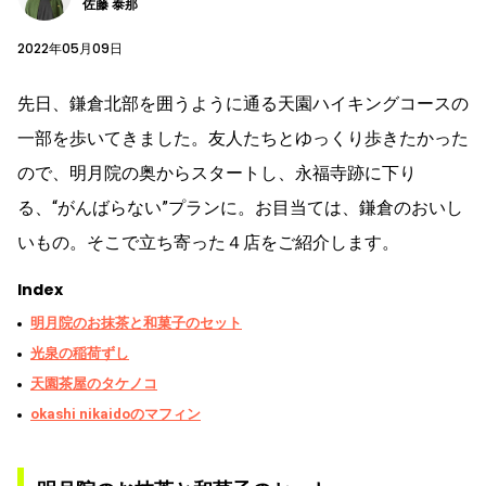
佐藤 泰那
2022年05月09日
先日、鎌倉北部を囲うように通る天園ハイキングコースの
一部を歩いてきました。友人たちとゆっくり歩きたかった
ので、明月院の奥からスタートし、永福寺跡に下り
る、“がんばらない”プランに。お目当ては、鎌倉のおいし
いもの。そこで立ち寄った４店をご紹介します。
Index
明月院のお抹茶と和菓子のセット
光泉の稲荷ずし
天園茶屋のタケノコ
okashi nikaidoのマフィン