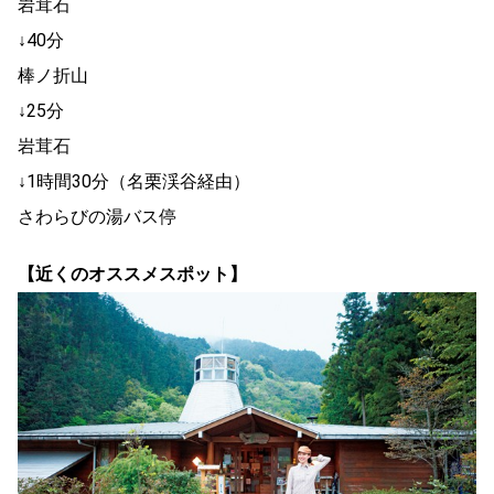
岩茸石
↓40分
棒ノ折山
↓25分
岩茸石
↓1時間30分（名栗渓谷経由）
さわらびの湯バス停
【近くのオススメスポット】