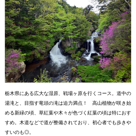
栃木県にある広大な湿原、戦場ヶ原を行くコース。道中の
湯滝と、目指す竜頭の滝は迫力満点！ 高山植物が咲き始
める新緑の頃、草紅葉や木々が色づく紅葉の頃は特におす
すめ。木道などで道が整備されており、初心者でも歩きや
すいのも◎。