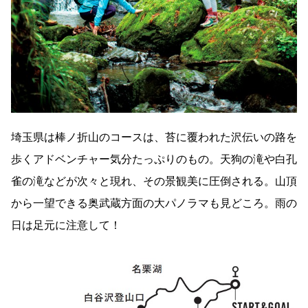
埼玉県は棒ノ折山のコースは、苔に覆われた沢伝いの路を
歩くアドベンチャー気分たっぷりのもの。天狗の滝や白孔
雀の滝などが次々と現れ、その景観美に圧倒される。山頂
から一望できる奥武蔵方面の大パノラマも見どころ。雨の
日は足元に注意して！