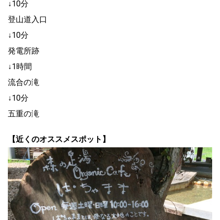
↓10分
登山道入口
↓10分
発電所跡
↓1時間
流合の滝
↓10分
五重の滝
【近くのオススメスポット】