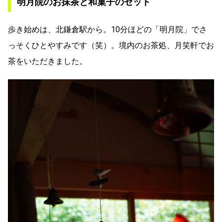
明月院のお抹茶と和菓子のセット
歩き始めは、北鎌倉駅から。10分ほどの「明月院」でさ
っそくひとやすみです（笑）。境内のお茶処、月笑軒でお
茶をいただきました。