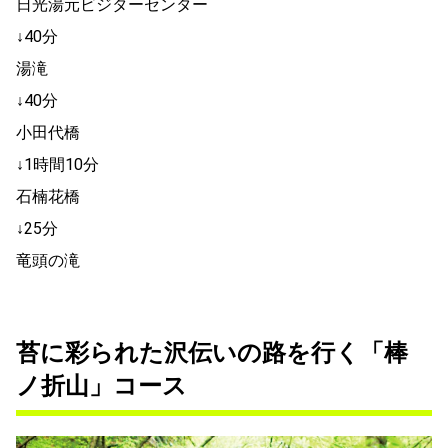
日光湯元ビジターセンター
↓40分
湯滝
↓40分
小田代橋
↓1時間10分
石楠花橋
↓25分
竜頭の滝
苔に彩られた沢伝いの路を行く「棒
ノ折山」コース