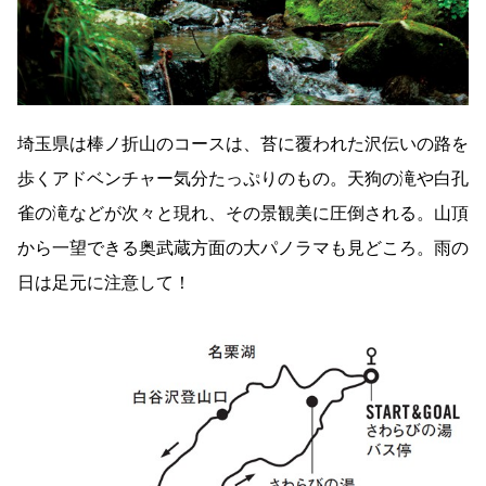
埼玉県は棒ノ折山のコースは、苔に覆われた沢伝いの路を
歩くアドベンチャー気分たっぷりのもの。天狗の滝や白孔
雀の滝などが次々と現れ、その景観美に圧倒される。山頂
から一望できる奥武蔵方面の大パノラマも見どころ。雨の
日は足元に注意して！