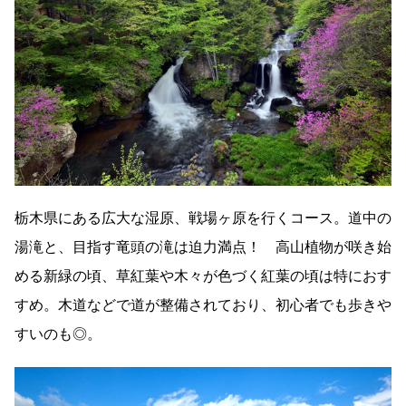
栃木県にある広大な湿原、戦場ヶ原を行くコース。道中の
湯滝と、目指す竜頭の滝は迫力満点！ 高山植物が咲き始
める新緑の頃、草紅葉や木々が色づく紅葉の頃は特におす
すめ。木道などで道が整備されており、初心者でも歩きや
すいのも◎。