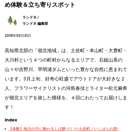
め体験＆立ち寄りスポット
ランドネ /
ランドネ 編集部
2019年03月31日
高知県北部の「嶺北地域」は、土佐町・本山町・大豊町・
大川村という４つの町村からなるエリアで、石鎚山系の
山々や吉野川、早明浦ダムといった豊かな自然に恵まれて
います。3月上旬、好奇心旺盛でアウトドアが大好きな２
人、フラワーサイクリストの河島春佳とライター松元麻希
が嶺北エリアを旅した模様を、４回にわたってお届けしま
す！
Index
【体験】地元の方に教わるしば餅づくり(土佐町／いしはらの里)