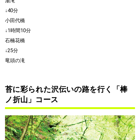
湯滝
↓40分
小田代橋
↓1時間10分
石楠花橋
↓25分
竜頭の滝
苔に彩られた沢伝いの路を行く「棒
ノ折山」コース