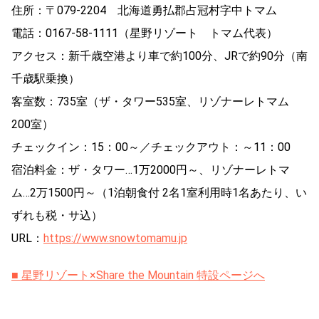
住所：〒079‐2204 北海道勇払郡占冠村字中トマム
電話：0167‐58‐1111（星野リゾート トマム代表）
アクセス：新千歳空港より車で約100分、JRで約90分（南
千歳駅乗換）
客室数：735室（ザ・タワー535室、リゾナーレトマム
200室）
チェックイン：15：00～／チェックアウト：～11：00
宿泊料金：ザ・タワー…1万2000円～、リゾナーレトマ
ム…2万1500円～（1泊朝食付 2名1室利用時1名あたり、い
ずれも税・サ込）
URL：
https://www.snowtomamu.jp
■ 星野リゾート×Share the Mountain 特設ページへ