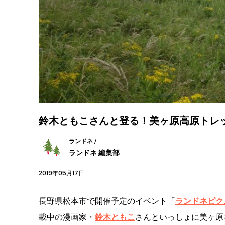
鈴木ともこさんと登る！美ヶ原高原トレ
ランドネ /
ランドネ 編集部
2019年05月17日
長野県松本市で開催予定のイベント「
ランドネピクニ
載中の漫画家・
鈴木ともこ
さんといっしょに美ヶ原