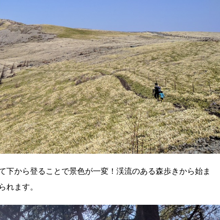
て下から登ることで景色が一変！渓流のある森歩きから始ま
られます。