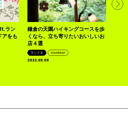
日帰
なバ
ランド
2022.0
t.ラン
鎌倉の天園ハイキングコースを歩
ドアをも
くなら、立ち寄りたいおいしいお
店４選
ランドネ
Outdoor
2022.05.09