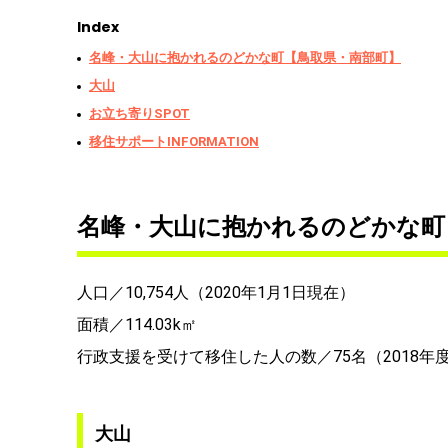
Index
名峰・大山に抱かれるのどかな町【鳥取県・南部町】
大山
お立ち寄りSPOT
移住サポートINFORMATION
名峰・大山に抱かれるのどかな町
人口／10,754人（2020年1月1日現在）
面積／114.03k㎡
行政支援を受けて移住した人の数／75名（2018年
大山