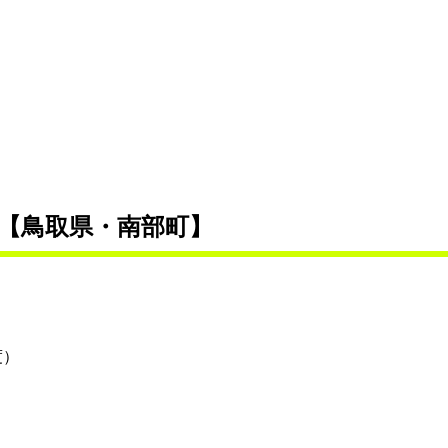
【鳥取
県・南部町】
度）