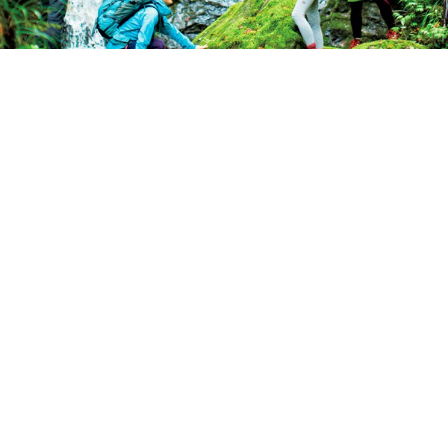
マイナスイオンたっぷり！ 夏のトレッキン
グは滝を目指そう
ランドネ /
ランドネ 編集部
2025年05月16日
いよいよ夏山シーズン。蒸し暑い街に背を向け、清涼な滝
を目指すトレッキングはいかがだろうか？ 水の流れが造
り出す美しい景観と涼やかな水の音は、夏の山旅のハイラ
イトにぴったり。初心者でも気持ちよく歩ける3つのコー
スをお届けしよう。