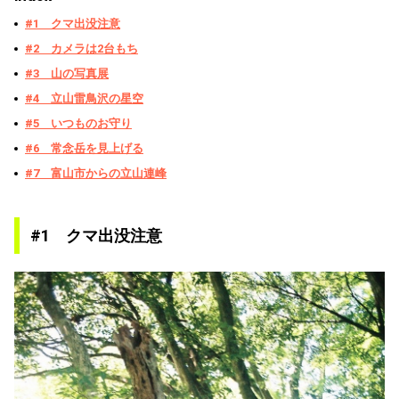
#1 クマ出没注意
#2 カメラは2台もち
#3 山の写真展
#4 立山雷鳥沢の星空
#5 いつものお守り
#6 常念岳を見上げる
#7 富山市からの立山連峰
#1 クマ出没注意