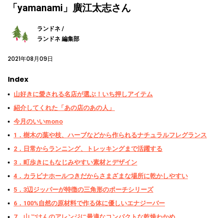
「yamanami」廣江太志さん
ランドネ /
ランドネ 編集部
2021年08月09日
Index
山好きに愛される名店が選ぶ！いち押しアイテム
紹介してくれた「あの店のあの人」
今月のいいmono
1．樹木の葉や枝、ハーブなどから作られるナチュラルフレグランス
2．日常からランニング、トレッキングまで活躍する
3．町歩きにもなじみやすい素材とデザイン
4．カラビナホールつきだからさまざまな場所に乾かしやすい
5．3辺ジッパーが特徴の三角形のポーチシリーズ
6．100%自然の原材料で作る体に優しいエナジーバー
7．山ごはんのアレンジに最適なコンパクトな乾燥わかめ