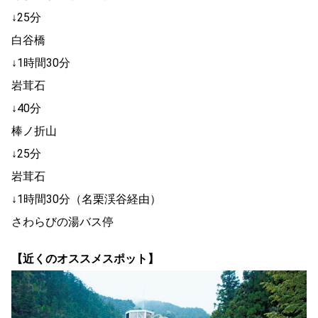
↓25分
白谷橋
↓1時間30分
岩茸石
↓40分
棒ノ折山
↓25分
岩茸石
↓1時間30分（名栗渓谷経由）
さわらびの湯バス停
【近くのオススメスポット】