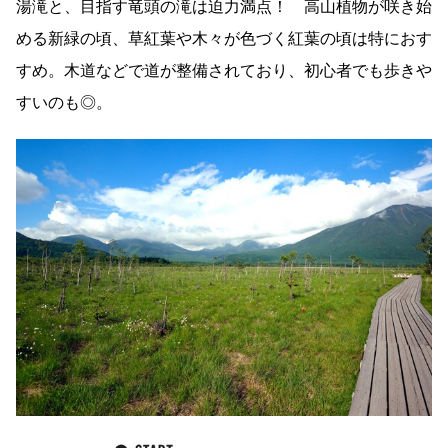
湯滝と、目指す竜頭の滝は迫力満点！ 高山植物が咲き始
める新緑の頃、草紅葉や木々が色づく紅葉の頃は特におす
すめ。木道などで道が整備されており、初心者でも歩きや
すいのも◎。