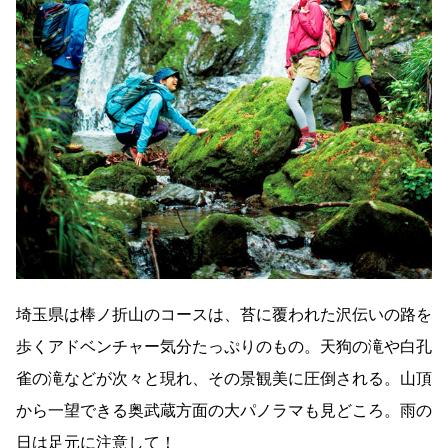
埼玉県は棒ノ折山のコースは、苔に覆われた沢伝いの路を
歩くアドベンチャー気分たっぷりのもの。天狗の滝や白孔
雀の滝などが次々と現れ、その景観美に圧倒される。山頂
から一望できる奥武蔵方面の大パノラマも見どころ。雨の
日は足元に注意して！