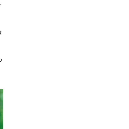
ー
は
つ