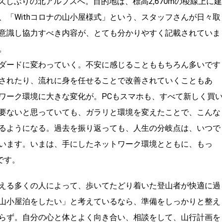
、久しぶりの北アルプスへ。目的地は、標高2,670mの稜線上に建
「Withコロナの山小屋様式」という、スタッフさんが日々取
意識し協力すべき内容が、とても分かりやすく記載されていま
。
ダードに変わっていく。不安に感じることももちろん多いです
されたり、流れに身を任せることで改善されていくこともあ
ワーク環境に大きな変化が。PCもスマホも、すべて新しく買
は必要ないと思っていても、ガラリと環境を変えたことで、こんな
るようになる。過去を振り返っても、人生の分岐点は、いつで
います。いまは、手にしたネットワーク環境とともに、もっ
です。
える多くの人によって、歩いてたどり着いた登山者が快適に過
山小屋泊をしたい」と考えているなら、準備をしっかりと整え
らず。自分の心と体とよく向き合い、相談をして、山行計画を