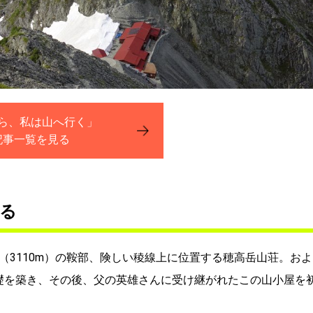
ら、私は山へ行く」
記事一覧を見る
る
岳（3110m）の鞍部、険しい稜線上に位置する穂高岳山荘。およ
礎を築き、その後、父の英雄さんに受け継がれたこの山小屋を