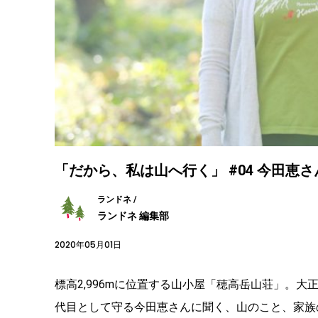
「だから、私は山へ行く」 #04 今田恵さ
ランドネ /
ランドネ 編集部
2020年05月01日
標高2,996mに位置する山小屋「穂高岳山荘」。
代目として守る今田恵さんに聞く、山のこと、家族