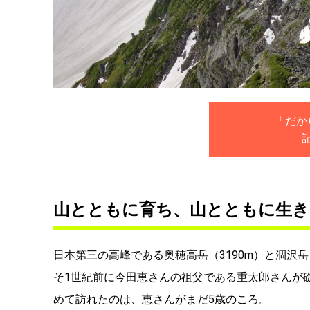
「だか
山とともに育ち、山とともに生き
日本第三の高峰である奥穂高岳（3190m）と涸沢
そ1世紀前に今田恵さんの祖父である重太郎さんが
めて訪れたのは、恵さんがまだ5歳のころ。