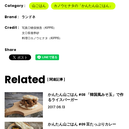
Category :
山ごはん
カノウヒナタの「かんたん山ごはん」
Brand :
ランドネ
Credit :
写真◎猪俣慎吾（KIPPIS）
文◎長嶺李砂
料理◎カノウヒナタ（KIPPIS）
Share
Related
[ 関連記事 ]
かんたん山ごはん #08 「韓国風みそ玉」で作
るライスバーガー
2017.06.13
かんたん山ごはん #09 豆たっぷりカレー