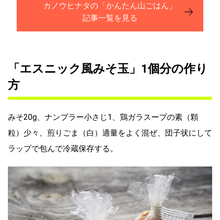
カノウヒナタの「かんたん山ごはん」
記事一覧を見る
「エスニック風みそ玉」1個分の作り
方
みそ20g、ナンプラー小さじ1、鶏ガラスープの素（顆
粒）少々、煎りごま（白）適量をよく混ぜ、団子状にして
ラップで包んで冷蔵保存する。