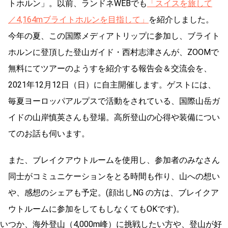
トホルン」。以前、ランドネWEBでも
「スイスを旅して
／4,164mブライトホルンを目指して」
を紹介しました。
今年の夏、この国際メディアトリップに参加し、
ブライト
ホルンに登頂した登山ガイド・西村志津さんが、ZOOMで
無料にてツアーのようすを紹介する
報告会＆交流会を
、
2021年12月12日（日）に自主開催します。ゲストには、
毎夏ヨーロッパアルプスで活動をされている、
国際山岳ガ
イドの山岸慎英さんも登場。
高所登山の心得や装備につい
てのお話も伺います
。
また、ブレイクアウトルームを使用し、
参加者のみなさん
同士がコミュニケーションをとる時間も作り、山への
想い
や、
感想のシェアも予定。
(
顔出し
NG
の方は、ブレイクア
ウトルームに
参加をしてもしなくてもOKです
)。
いつか、海外登山（4,000m峰）
に挑戦したい方や、登山が好