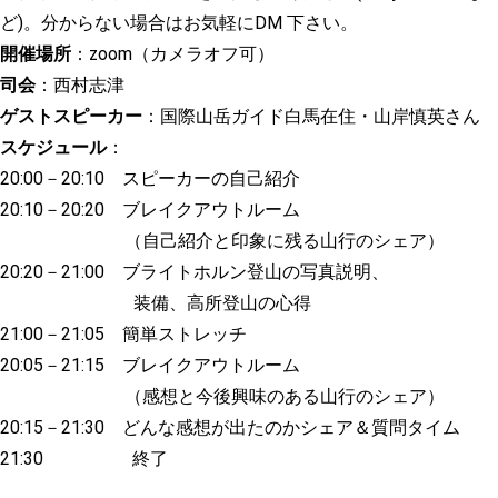
ど
)。
分からない場合はお気軽に
DM
下さい。
開催場所
：zoom（
カメラオフ可）
司会
：西村志津
ゲストスピーカー
：
国際山岳ガイド白馬在住・山岸慎英さん
スケジュール
：
20:00－
20:10
スピーカーの自己紹介
20:10－
20:20
ブレイクアウトルーム
（自己紹介と印象に残る山行のシェア）
20:20－
21:00
ブライトホルン登山の写真説明、
装備、高所登山の心得
21:00－
21:05
簡単ストレッチ
20:05－
21:15
ブレイクアウトルーム
（感想と今後興味のある山行のシェア）
20:15－
21:30
どんな感想が出たのかシェア＆質問タイム
21:30
終了