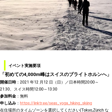
イベント実施要項
「初めての4,000m峰はスイスのブライトホルンへ」
開催日時
：
2021
年
12
月
12
日（日）／
日本時間20:00
～
21:30、
スイス時間12:00
～13:30
参加料金
：無料
申し込み
：
https://linktr.ee/seas_yoga_hiking_skiing
在住場所のタイムゾーンを選択してください
(Tokyo,Zürich
な