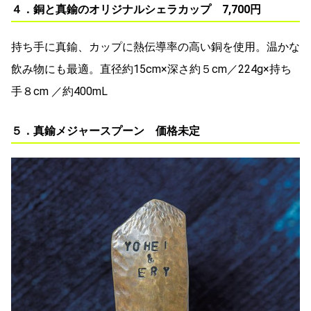
４．銅と真鍮のオリジナルシェラカップ 7,700円
持ち手に真鍮、カップに熱伝導率の高い銅を使用。温かな
飲み物にも最適。直径約15cm×深さ約５cm／224g×持ち
手８cm ／約400mL
５．真鍮メジャースプーン 価格未定