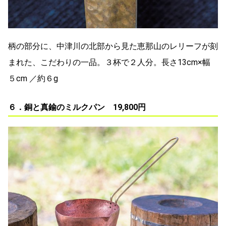
柄の部分に、中津川の北部から見た恵那山のレリーフが刻
まれた、こだわりの一品。３杯で２人分。長さ13cm×幅
５cm ／約６g
６．銅と真鍮のミルクパン 19,800円