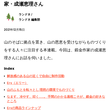
家・成瀬恵理さん
ランドネ /
ランドネ 編集部
2021年12月15日
山のそばに拠点を置き、山の恩恵を受けながらものづくり
をする人々に注目する本連載。今回は、鍛金作家の成瀬恵
理さんにお話を伺いました。
Index
解放感のある山の近くで自由に制作活動
Ery（エリー）
山のふもとを転々とし 理想の環境でものづくり
なます、冷やす、叩く……。 手間のかかる過程こそが、鍛金の好きな
ところ
Eryの商品ラインナップ