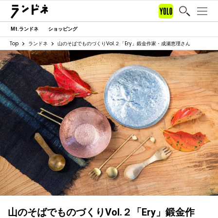
Mt.ランドネ
ショッピング
Top
ランドネ
山のそばでものづくりVol.２「Ery」鍛金作家・成瀬恵理さん
山のそばでものづくりVol.２「Ery」鍛金作