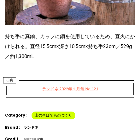
持ち手に真鍮、カップに銅を使用しているため、直火にか
けられる。直径15.5cm×深さ10.5cm×持ち手23cm／529g
／約1,300mL
出典
ランドネ 2022年１月号 No.121
Category :
山のそばでものづくり
Brand :
ランドネ
Credit :
写真◎原 常由