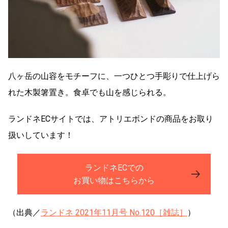
八ヶ岳の山容をモチーフに、一つひとつ手彫りで仕上げら
れた木製箸置き。食卓でも山を感じられる。
ランドネECサイトでは、アトリエボンドの商品をお取り
扱いしています！
ランドネECでの
お買い物はこちらから
（出典／
ランドネ 2021年11月号 No.120［雑誌］
）