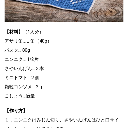
【材料】
（1人分）
アサリ缶…１缶（40g）
パスタ… 80g
ニンニク… 1/2片
さやいんげん…２本
ミニトマト…２個
顆粒コンソメ…３g
こしょう…適量
【作り方】
１．ニンニクはみじん切り、さやいんげんはひと口サイ