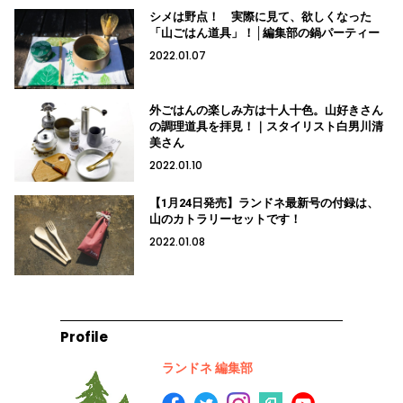
シメは野点！ 実際に見て、欲しくなった
「山ごはん道具」！│編集部の鍋パーティー
2022.01.07
外ごはんの楽しみ方は十人十色。山好きさん
の調理道具を拝見！｜スタイリスト白男川清
美さん
2022.01.10
【1月24日発売】ランドネ最新号の付録は、
山のカトラリーセットです！
2022.01.08
Profile
ランドネ 編集部