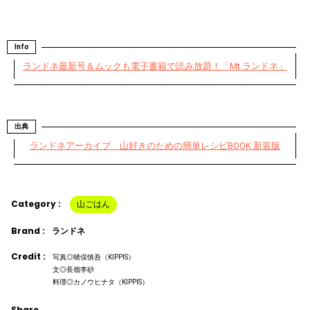
Info
ランドネ最新号＆ムックも電子書籍で読み放題！「Mt.ランドネ」
出典
ランドネアーカイブ 山好きのための簡単レシピBOOK 新装版
Category :
山ごはん
Brand :
ランドネ
Credit :
写真◎猪俣慎吾（KIPPIS）
文◎長嶺李砂
料理◎カノウヒナタ（KIPPIS）
Share