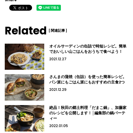
Related
[ 関連記事 ]
オイルサーディンの缶詰で時短レシピ。簡単
でおいしい山ごはんをおうちで食べよう！
2021.12.27
さんまの蒲焼（缶詰）を使った簡単レシピ。
パン派にもごはん派にもおすすめの主食2つ
2021.12.29
絶品！秋田の郷土料理「だまこ鍋」、加藤家
のレシピを公開します！│編集部の鍋パーテ
ィー
2022.01.05