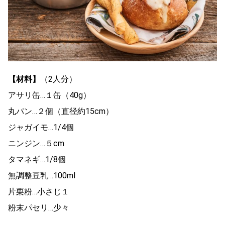
【材料】
（2人分）
アサリ缶…１缶（40g）
丸パン…２個（直径約15cm）
ジャガイモ…1/4個
ニンジン…５cm
タマネギ…1/8個
無調整豆乳…100ml
片栗粉…小さじ１
粉末パセリ…少々